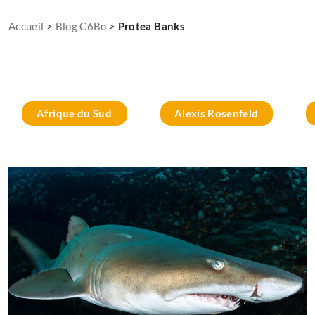
Accueil
>
Blog C6Bo
>
Protea Banks
Afrique du Sud
Alexis Rosenfeld