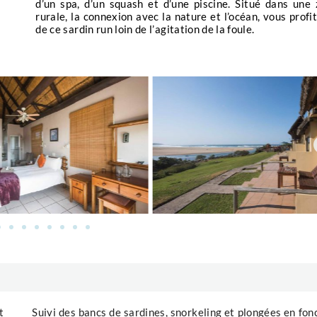
e
e
 cet extraordinaire rassemblement de vie marine.
de ce sardin run loin de l’agitation de la foule.
xceptionnelle de témoigner de l’un des plus grands
 rencontre en une symphonie de survie et de beauté.
jamais, en explorant les profondeurs de la mer et en
on lors du Sardine Run.
t
Suivi des bancs de sardines, snorkeling et plongées en fon