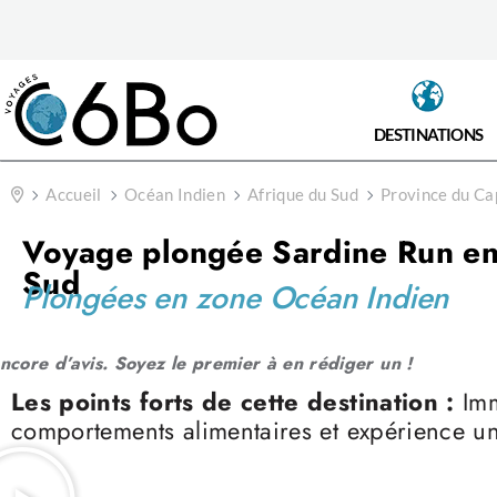
DESTINATIONS
Accueil
Océan Indien
Afrique du Sud
Province du Ca
Voyage plongée Sardine Run en
Sud
Plongées en zone Océan Indien
ncore d’avis. Soyez le premier à en rédiger un !
Les points forts de cette destination :
Im
comportements alimentaires et expérience u