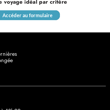
e voyage idéal par critère
Accéder au formulaire
Accéder au formulaire
ernières
longée