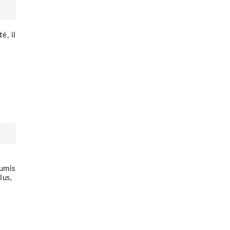
é, il
oumis
lus,