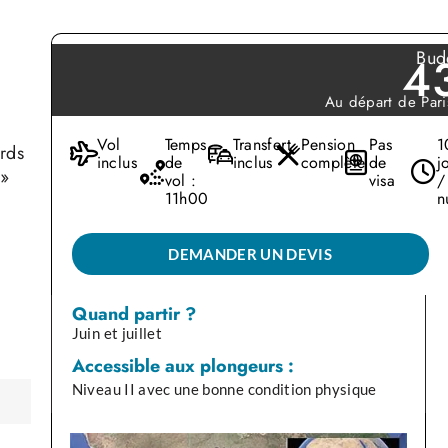
Budg
4
Au départ de Par
Vol
Temps
Transfert
Pension
Pas
1
ards
inclus
de
inclus
complète
de
j
 »
vol :
visa
/
11h00
n
vant
DEMANDER UN DEVIS
Quand partir ?
Juin et juillet
Accessible aux plongeurs :
Niveau II avec une bonne condition physique
era
 et