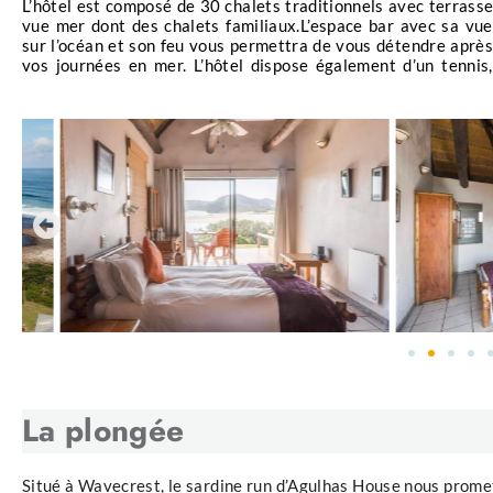
L’hôtel est composé de 30 chalets traditionnels avec terrass
d’un spa, d’un squash et d’une piscine. Situé dans une zon
optimisée pour vous permettre d’observer au plus près
vue mer dont des chalets familiaux.L’espace bar avec sa vue
rurale, la connexion avec la nature et l’océan, vous profiterez
sur l’océan et son feu vous permettra de vous détendre après
Ce
voyage plongée Sardine Run
est une occasion e
vos journées en mer. L’hôtel dispose également d’un tennis,
spectacles naturels de la planète, où la vie marine se
Préparez-vous pour une aventure que vous n’oublierez 
observant de près la chaîne alimentaire en pleine acti
La plongée
Situé à Wavecrest, le sardine run d’Agulhas House nous prome