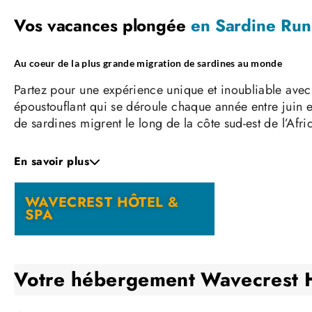
Vos vacances plongée
en Sardine Run
Au coeur de la plus grande migration de sardines au monde
Partez pour une expérience unique et inoubliable avec
époustouflant qui se déroule chaque année entre juin e
de sardines migrent le long de la côte sud-est de l’Afri
dans l’océan. Ce phénomène attire une incroyable varié
et palpitant qui ravit les amateurs de nature et les ph
En savoir plus
Le « Sardine Run » est plus qu’une simple migration; c’
centaines, qui s’adonnent à un festin spectaculaire. Le
WAVECREST HÔTEL &
SPA
Bassan et les albatros, plongeant avec adresse pour cap
Les baleines à bosse et les otaries à du Cap rejoignent
s’agitent sous l’effet des nombreux requins, attirés pa
Votre aventure de six jours sur le « Sardine Run » vou
Votre hébergement
Wavecrest 
snorkeling, où vous pourrez vous immerger littéraleme
dicté par les conditions météorologiques et océaniques