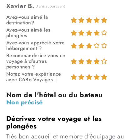
Xavier B.
3 ans auparavant
Avez-vous aimé la
destination?
Avez-vous aimé les
plongées
Avez-vous apprécié votre
hébergement ?
Recommanderiez-vous ce
voyage à d'autres
personnes ?
Le programme
Notez votre expérience
avec C6Bo Voyages :
Jour 1
Vol à destination de l’Egypte. Accueil et remise de votre visa.
Transfert au port. Embarquement et nuit à bord.
Non précisé
Jours 2 à 7
Croisière Brothers / Deadalus / Elphinstone en pension
complète, boissons non alcoolisées incluses.
16 plongées incluant 1 plongée de nuit.
Jour 8
Très bon accueil et membre d'équipage au
Temps libre avant le transfert pour l’aéroport.