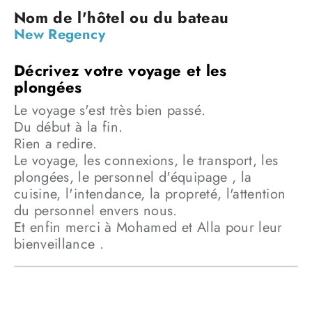
Elle est réalisable à certaines dates.
Le départ de la croisière se fait le dimanche.
Un maximum de 3 plongées sera proposé tous les jours.
New Regency
Visibilité de 25 à 40m.
Température de l’eau : entre 21 et 28°C.
A présenter sur place :
– Certificat médical de moins d’un an de non contre- indication
à la pratique de la plongée sous marine obligatoire ou
Le voyage s'est très bien passé.
décharge PADI (disponible à bord).
– Justificatif du niveau de plongée et carnet de plongée
Du début à la fin.
obligatoires.
Rien a redire.
– Photocopie du passeport ou de la carte d’identité (document
Le voyage, les connexions, le transport, les
utilisé pour entrer sur le territoire).
Ordinateur de plongée ou profondimètre, parachute de palier
plongées, le personnel d'équipage , la
obligatoire et lampe à éclat et/ou miroir portable
cuisine, l'intendance, la propreté, l'attention
obligatoires.
du personnel envers nous.
Et enfin merci à Mohamed et Alla pour leur
bienveillance .