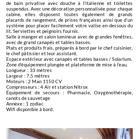
espèces présentes sur ces récifs en parfaite santé.
de bain privative avec douche à l’italienne et toilettes
Des alcyonaires flamboyants et des gorgones
suspendus. Avec une décoration personnalisée pour chaque
cabine, elles disposent toutes également de grands
spectaculaires filtrent les courants en créant de
placards de rangement, de prises françaises ainsi que d’un
beaux mouvements, animés par des bancs de
système pour placer facilement votre valise en-dessous du
fusiliers, d’anthias et de poissons de verre le long
lit. Serviettes et peignoirs fournis.
Salle à manger et salon lumineux avec de grandes fenêtres,
des parois. En plongée à Big Brother, sur la partie
avec de grand canapés et tables basses.
nord de l’île, au pied de son phare emblématique,
Plats et produits frais, préparés à bord par le chef cuisinier,
se trouvent les
épaves du Numidia et de l’Aïda
.
le chef pâtissier et leur assistant.
Espace extérieur avec canapés et tables basses / Solarium.
Cet itinéraire de croisière plongée BDE est aussi un
Zone d’équipement plongée et plateforme de mise à l’eau.
incontournable pour plonger avec les requins. Il est
Longueur : 33 mètres
fréquent de croiser des requins-marteaux, requins
Largeur : 7,5 mètres
Moteurs : 2 Man 1150 CV
gris de récif et des
requins océaniques
ou
Compresseurs : 4 Air et station Nitrox
longimanus, lors de vos remontées dans le bleu. Et
Équipement de secours : Pharmacie, Oxygénothérapie,
avec un peu de chance, vous aurez l’honneur de
canots de sauvetage
Annexe : 1 zodiac
rencontrer le requin-renard. On croise les doigts !
Wifi disponible à bord.
En raison de forts courants, de la profondeur et de
la règlementation, cette croisière plongée
est
réservée aux plongeurs expérimentés.