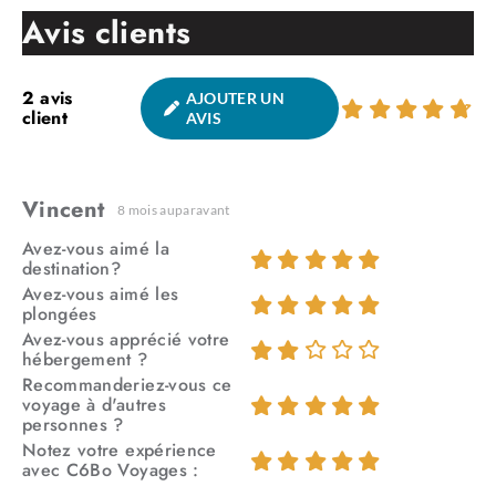
Avis clients
2
avis
AJOUTER UN
client
AVIS
Vincent
8 mois auparavant
Avez-vous aimé la
destination?
Avez-vous aimé les
plongées
Avez-vous apprécié votre
hébergement ?
Recommanderiez-vous ce
voyage à d'autres
La plongée
personnes ?
Notez votre expérience
avec C6Bo Voyages :
La durée de la croisière est de 7 nuits avec 6 jours de plongée.