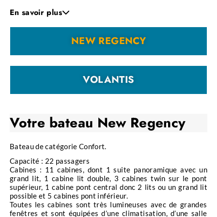
d’Or » à l’organisation géographique triangulaire
En savoir plus
des trois
sites incontournables des îles
Brothers, Daedalus et Elphinstone
.
NEW REGENCY
En partance d’Hurghada ou de Port Galep, vous
plongerez sur certains des plus beaux récifs
coralliens et tombants d’Égypte, très réputés à
l’international et uniquement accessibles en
VOLANTIS
croisières pour la plupart des sites.
Que ce soit sur les récifs d’Elphinstone, de
Daedalus ou sur les deux petites îles de
Big
Votre bateau
New Regency
Brother
et de
Small Brother
, vous plongerez sur
de larges
plateaux et jardins de coraux
à
Bateau de catégorie Confort.
différentes profondeurs, ainsi que sur
des
tombants vertigineux
recouverts d’une belle
Capacité : 22 passagers
Cabines : 11 cabines, dont 1 suite panoramique avec un
faune et flore sous-marines. Malgré une
excellente
grand lit, 1 cabine lit double, 3 cabines twin sur le pont
visibilité
, il est presque difficile d’apercevoir les
supérieur, 1 cabine pont central donc 2 lits ou un grand lit
fonds sableux où prennent racines ces murs
possible et 5 cabines pont inférieur.
Toutes les cabines sont très lumineuses avec de grandes
abrupts. Vous apprécierez la grande diversité des
fenêtres et sont équipées d’une climatisation, d’une salle