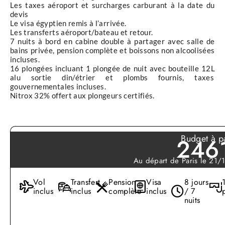
Les taxes aéroport et surcharges carburant à la date du
devis
Le visa égyptien remis à l’arrivée.
Les transferts aéroport/bateau et retour.
7 nuits à bord en cabine double à partager avec salle de
bains privée, pension complète et boissons non alcoolisées
incluses.
16 plongées incluant 1 plongée de nuit avec bouteille 12L
alu sortie din/étrier et plombs fournis, taxes
gouvernementales incluses.
Nitrox 32% offert aux plongeurs certifiés.
Votre bateau
Volantis
Budget à pa
246
Bateau de catégorie Premium.
Au départ de Paris le 21
Capacité : 32 passagers
Cabines : 16 cabines double/twin et possibles cabines triples,
Vol
Transfert
Pension
Visa
8 jours
dont 4 cabines pont inférieur, 10 cabines ponts supérieurs
inclus
inclus
complète
inclus
/ 7
ainsi que 2 suites panoramiques pont supérieur avec grand lit
nuits
double de 160cm.
Toutes les cabines sont très lumineuses avec de grandes
fenêtres et sont équipées d’une climatisation, d’une salle de