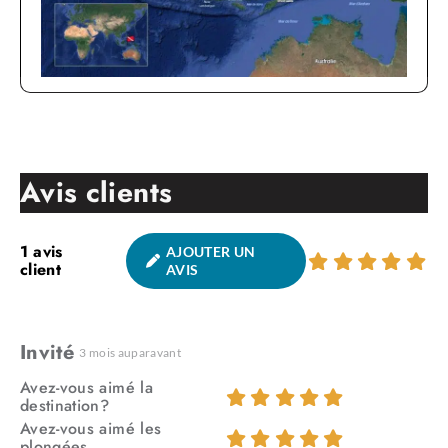
Avis clients
1
avis
AJOUTER UN
client
AVIS
Invité
3 mois auparavant
Avez-vous aimé la
destination?
Avez-vous aimé les
plongées