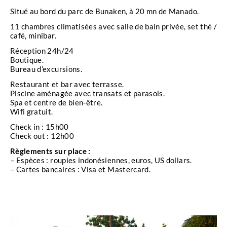
cristallines.
Situé au bord du parc de Bunaken, à 20 mn de Manado.
Ces parois sous-marines sont recouvertes d’une
11 chambres climatisées avec salle de bain privée, set thé /
incroyable variété de coraux mous et durs, créant
café, minibar.
un spectacle coloré et vivant.
Réception 24h/24
Boutique.
Les tombants sont habités par une multitude de
Bureau d’excursions.
créatures marines fascinantes.
Restaurant et bar avec terrasse.
Les nudibranches, avec leurs couleurs vives, sont
Piscine aménagée avec transats et parasols.
une véritable attraction pour les photographes sous-
Spa et centre de bien-être.
marins.
Wifi gratuit.
Quelques requins à pointes blanches patrouillent
Check in : 15h00
souvent les eaux, ajoutant une dose d’excitation à
Check out : 12h00
chaque plongée.
Règlements sur place :
Les bancs de barracudas et de thons, ainsi que les
– Espèces : roupies indonésiennes, euros, US dollars.
– Cartes bancaires : Visa et Mastercard.
tortues, complètent ce tableau idyllique.
Outre la diversité de la faune, les récifs coralliens
de Bunaken sont parmi les plus riches et les mieux
préservés au monde. Les coraux mous et durs, aux
formes et aux couleurs variées, forment des jardins