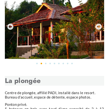
sous-marins qui abritent une incroyable
biodiversité.
Chaque plongée offre la possibilité de découvrir
quelque chose de nouveau, qu’il s’agisse de petites
créatures cachées dans les recoins des récifs ou de
grands pélagiques nageant dans le bleu profond.
La plongée
Centre de plongée, affilié PADI, installé dans le resort.
Bureau d’accueil, espace de détente, espace photos.
Ponton privé.
5 bateaux en bois avec taud d’une capacité de 2 à 12