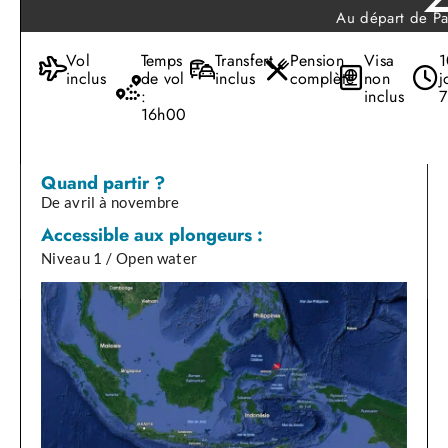
Au départ de Pa
Vol
Temps
Transfert
Pension
Visa
1
inclus
de vol
inclus
complète
non
j
:
inclus
7
16h00
Quand partir ?
De avril à novembre
Accessible aux plongeurs :
Niveau 1 / Open water