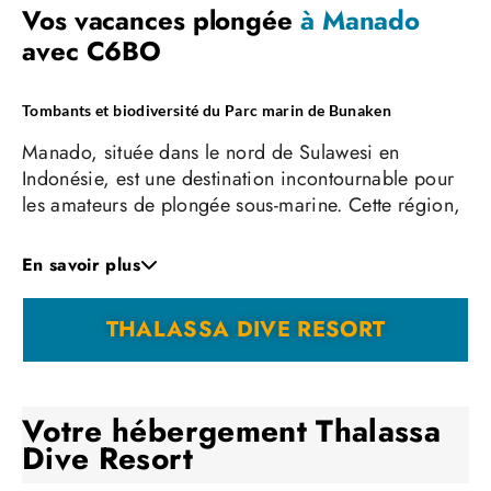
Vos vacances plongée
à Manado
avec C6BO
Tombants et biodiversité du Parc marin de Bunaken
Manado, située dans le nord de Sulawesi en
Indonésie, est une destination incontournable pour
les amateurs de plongée sous-marine. Cette région,
surplombée de sommets volcaniques, de lacs
cristallins et de montagnes verdoyantes, offre des
En savoir plus
paysages terrestres et sous marins à couper le
souffle.
THALASSA DIVE RESORT
Au cours de
votre séjour plongée à Manado
,
vous plongerez sur le
Parc
marin de Bunaken
,
accessible par bateau en seulement quelques
Votre hébergement
Thalassa
minutes.
Dive Resort
Ce parc est célèbre pour ses tombants vertigineux
qui plongent profondément dans les eaux