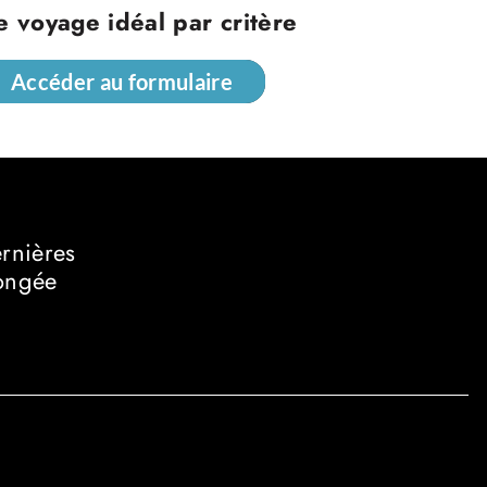
e voyage idéal par critère
Accéder au formulaire
Accéder au formulaire
ernières
longée