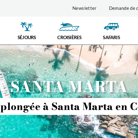
Newsletter
Demande de d
SÉJOURS
CROISIÈRES
SAFARIS
SANTA MARTA
plongée à Santa Marta en 