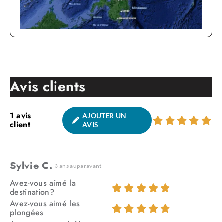
Avis clients
1
avis
AJOUTER UN
client
AVIS
Sylvie C.
3 ans auparavant
Avez-vous aimé la
destination?
Avez-vous aimé les
plongées