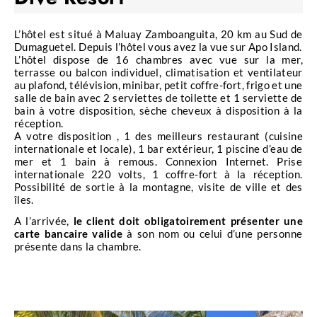
paysages côtiers et des champs de canne à sucre à
perte de vue.
L’hôtel est situé à Maluay Zamboanguita, 20 km au Sud de
Les fonds marins à proximité de Dauin, Siquijor
Dumaguetel. Depuis l’hôtel vous avez la vue sur Apo Island.
L’hôtel dispose de 16 chambres avec vue sur la mer,
Island et Apo Island quant à eux, abritent une
terrasse ou balcon individuel, climatisation et ventilateur
biomasse très dense et sont réputés dans le monde
au plafond, télévision, minibar, petit coffre-fort, frigo et une
entier pour l’immense diversité des espèces et des
salle de bain avec 2 serviettes de toilette et 1 serviette de
bain à votre disposition, sèche cheveux à disposition à la
paysages coralliens qu’ils abritent. Vous plongerez
réception.
aux côtés d’immenses bancs de carangues, de
A votre disposition , 1 des meilleurs restaurant (cuisine
poissons-napoléons
, et observerez une belle
internationale et locale), 1 bar extérieur, 1 piscine d’eau de
mer et 1 bain à remous. Connexion Internet. Prise
diversité de
macro faune
, avec des hippocampes,
internationale 220 volts, 1 coffre-fort à la réception.
des crevettes et des nudibranches de toutes les
Possibilité de sortie à la montagne, visite de ville et des
couleurs, des crabes orangs-outans et crabes des
îles.
alcyonaires, des poissons-crapauds et des sèches
A l’arrivée,
le client doit obligatoirement présenter une
flamboyantes. C’est le spot plongée idéal pour les
carte bancaire valide
à son nom ou celui d’une personne
présente dans la chambre.
photographes sous-marins
.
A Dauin, l’une des plus anciennes communes de la
province de Negros, les superbes plages au sable
nuancé de couleurs brunes et dorées valent