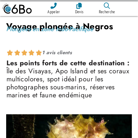
Appeler
Devis
Recherche
Voyage plongée à Negros
Plongées en zone Indo-Pacifique
1 avis clients
Les points forts de cette destination :
Île des Visayas, Apo Island et ses coraux
multicolores, spot idéal pour les
photographes sous-marins, réserves
marines et faune endémique