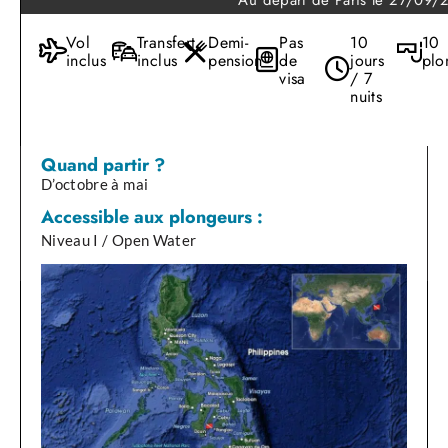
Vol
Transfert
Demi-
Pas
10
10
inclus
inclus
pension
de
jours
plo
visa
/ 7
nuits
Quand partir ?
D’octobre à mai
Accessible aux plongeurs :
Niveau I / Open Water