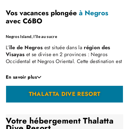
Vos vacances plongée
à Negros
avec C6BO
Negros Island, l’île au sucre
L’
île de Negros
est située dans la
région des
Visayas
et se divise en 2 provinces : Negros
Occidental et Negros Oriental. Cette destination est
idéale : un voyage plongée à Negros est
envisageable toute l’année.
En savoir plus
Nous vous proposons de séjourner dans un endroit
fabuleux, à Zamboanguita, au Thalatta Resort, qui
THALATTA DIVE RESORT
se situe juste en face d’
Apo Island
.
Un large panel de paysages exotiques vous attend
sur la terre ferme et en plongée. D’étonnants
paysages volcaniques demeurent en ces lieux, avec
Votre hébergement
Thalatta
des forêts luxuriantes ancestrales, de somptueux
Dive Resort