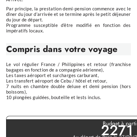
Par principe, la prestation demi-pension commence avec le
dîner du jour d’arrivée et se termine après le petit déjeuner
du jour de départ.
Programme susceptible d’être modifié en fonction des
impératifs locaux.
Compris
dans votre voyage
Le vol régulier France / Philippines et retour (franchise
bagages en fonction de a compagnie aérienne),
Les taxes aéroport et surcharges carburant,
Les transfert aéroport de Cebu / hôtel et retour,
7 nuits en chambre double deluxe et demi pension (hors
boissons),
10 plongées guidées, bouteille et lests inclus.
Budget à parti
2271
Au départ de Paris le 27/09/