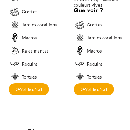
couleurs vives
Que voir ?
Grottes
Jardins coralliens
Grottes
Macros
Jardins coralliens
Raies mantas
Macros
Requins
Requins
Tortues
Tortues
Voir le détail
Voir le détail