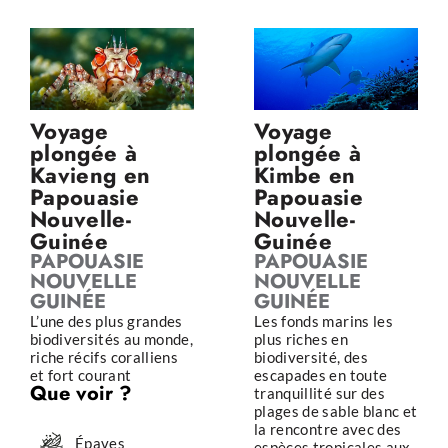
Voyage
Voyage
plongée à
plongée à
Kavieng en
Kimbe en
Papouasie
Papouasie
Nouvelle-
Nouvelle-
Guinée
Guinée
PAPOUASIE
PAPOUASIE
NOUVELLE
NOUVELLE
GUINÉE
GUINÉE
L’une des plus grandes
Les fonds marins les
biodiversités au monde,
plus riches en
riche récifs coralliens
biodiversité, des
et fort courant
escapades en toute
Que voir ?
tranquillité sur des
plages de sable blanc et
la rencontre avec des
Épaves
espèces tropicales aux