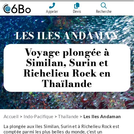
Appeler
Devis
Recherche
LES ILES ANDAMAN
Voyage plongée à
Similan, Surin et
Richelieu Rock en
Thaïlande
Accueil
>
Indo-Pacifique
>
Thaïlande
>
Les Iles Andaman
La plongée aux îles Similan, Surin et à Richelieu Rock est
comptée parmi les plus belles du monde, c'est un