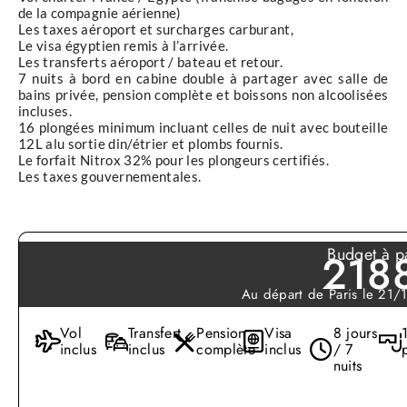
de la compagnie aérienne)
Les taxes aéroport et surcharges carburant,
Le visa égyptien remis à l’arrivée.
Les transferts aéroport / bateau et retour.
7 nuits à bord en cabine double à partager avec salle de
bains privée, pension complète et boissons non alcoolisées
incluses.
16 plongées minimum incluant celles de nuit avec bouteille
12L alu sortie din/étrier et plombs fournis.
Le forfait Nitrox 32% pour les plongeurs certifiés.
Les taxes gouvernementales.
Votre bateau
Dolce Vita
Budget à pa
218
Bateau de catégorie Confort.
Au départ de Paris le 21
Capacité : 24 passagers
Cabines : 10 cabines avec lit jumeaux et 2 cabines avec grand
Vol
Transfert
Pension
Visa
8 jours
lit
inclus
inclus
complète
inclus
/ 7
Carré : Grand salon et salle à manger spacieuse avec
nuits
climatisation et grand bar
Longueur : 38 mètres
Largeur : 8 mètres