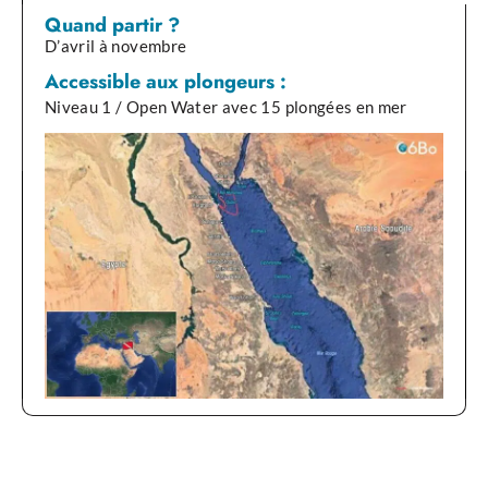
Moteurs : 2 Man 800 CV
Quand partir ?
Compresseurs : 1 Air et 1 Nitrox
D’avril à novembre
Equipement de secours : Pharmacie, radeau de survie, alarme
incendie
Accessible aux plongeurs :
Annexes : 2
Niveau 1 / Open Water avec 15 plongées en mer