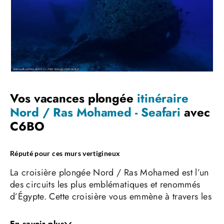
Vos vacances plongée
itinéraire
Nord / Ras Mohamed - Seafari
avec
C6BO
Réputé pour ces murs vertigineux
La croisière plongée Nord / Ras Mohamed est l’un
des circuits les plus emblématiques et renommés
d’Égypte. Cette croisière vous emmène à travers les
eaux cristallines de la mer Rouge, où vous
découvrirez des sites de plongée parmi les plus
En savoir plus