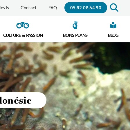
05 82 08 64 90
evis
Contact
FAQ
CULTURE & PASSION
BONS PLANS
BLOG
donésie