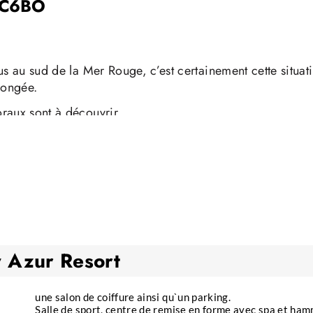
 C6BO
us au sud de la Mer Rouge, c’est certainement cette situat
longée.
raux sont à découvrir.
es carangues, requins et raies.
ssibles, soit en house reef, soit par bateau et le tout dans
 Azur Resort
une salon de coiffure ainsi qu`un parking.
Salle de sport, centre de remise en forme avec spa et h