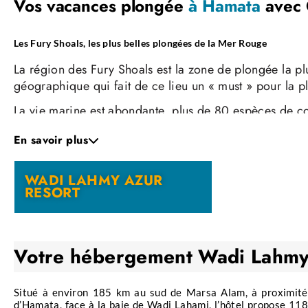
Vos vacances plongée
à Hamata
avec
Les Fury Shoals, les plus belles plongées de la Mer Rouge
La région des Fury Shoals est la zone de plongée la pl
géographique qui fait de ce lieu un « must » pour la p
La vie marine est abondante, plus de 80 espèces de co
La faune pélagique est elle aussi bien présente, avec s
En savoir plus
Au final, c’est une vingtaine de sites qui vont être acce
ambiance décontractée, propice à l’émerveillement.
WADI LAHMY AZUR
RESORT
Votre hébergement
Wadi Lahmy
Situé à environ 185 km au sud de Marsa Alam, à proximité
d’Hamata, face à la baie de Wadi Lahami, l’hôtel propose 118