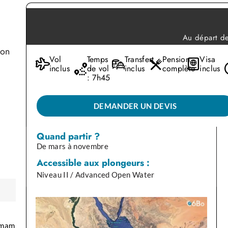
Au départ d
ion
Vol
Temps
Transfert
Pension
Visa
inclus
de vol
inclus
complète
inclus
: 7h45
 une
DEMANDER UN DEVIS
Quand partir ?
De mars à novembre
Accessible aux plongeurs :
Niveau II / Advanced Open Water
ammam