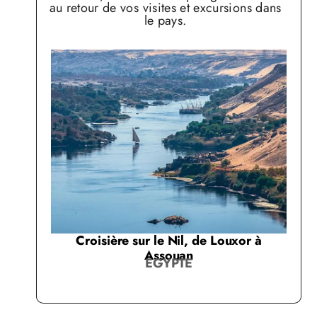
au retour de vos visites et excursions
dans
le pays.
Croisière sur le Nil, de Louxor à
Assouan
EGYPTE