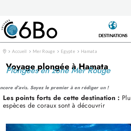
DESTINATIONS
Accueil
Mer Rouge
Egypte
Hamata
Voyage plongée à Hamata
Plongées en zone Mer Rouge
ncore d’avis. Soyez le premier à en rédiger un !
Les points forts de cette destination :
Plu
espèces de coraux sont à découvrir