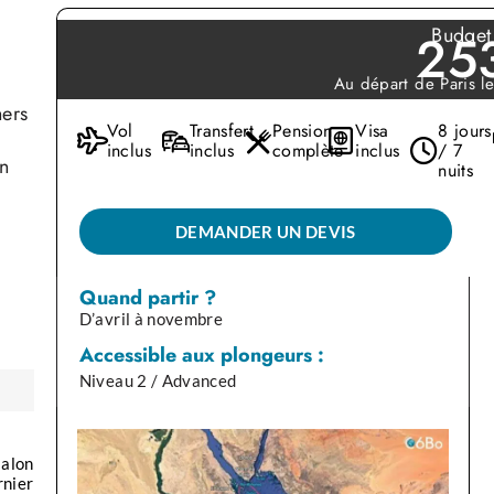
Budget 
25
Au départ de Paris 
hers
Vol
Transfert
Pension
Visa
8 jours
inclus
inclus
complète
inclus
/ 7
un
nuits
DEMANDER UN DEVIS
 que
Quand partir ?
D’avril à novembre
Accessible aux plongeurs :
en
Niveau 2 / Advanced
le
salon
rnier