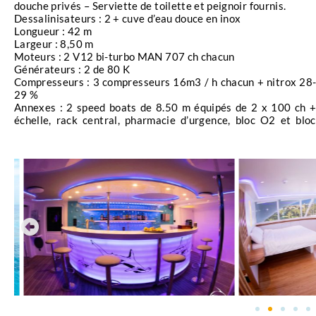
Les Brothers sont également réputées pour leurs renco
douche privés – Serviette de toilette et peignoir fournis.
requins renard, reconnaissables à leur longue queue g
Dessalinisateurs : 2 + cuve d’eau douce en inox
Longueur : 42 m
océaniques, notamment les requins soyeux et les requi
Largeur : 8,50 m
dimension d’excitation et de découverte à chaque plo
Moteurs : 2 V12 bi-turbo MAN 707 ch chacun
Générateurs : 2 de 80 K
En plus des épaves et des tombants, cette croisière vous
Compresseurs : 3 compresseurs 16m3 / h chacun + nitrox 28
riches en biodiversité. Les jardins de Middle Reef et
29 %
Annexes : 2 speed boats de 8.50 m équipés de 2 x 100 ch +
bancs de poissons de récif dans des environnements ma
échelle, rack central, pharmacie d’urgence, bloc O2 et bloc
formations coralliennes vibrantes et leurs eaux cristal
La croisière Légendes et Brothers avec Anthias est idéa
expérimentés. Avec un équipage professionnel et attent
pour vous détendre entre les plongées et partager de
journée sera une nouvelle aventure, riche en découvert