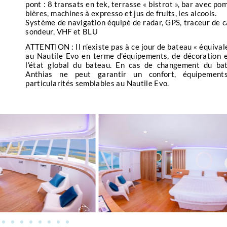
ntres avec des requins. Vous aurez la chance d’observer 
pont : 8 transats en tek, terrasse « bistrot », bar avec po
racieuse, ainsi que des requins marteaux et des requins
bières, machines à expresso et jus de fruits, les alcools.
Système de navigation équipé de radar, GPS, traceur de c
ns longimanus. Ces rencontres palpitantes ajoutent une
sondeur, VHF et BLU
ngée.
ATTENTION : Il n’existe pas à ce jour de bateau « équival
 fera découvrir un éventail de récifs coralliens et de plat
au Nautile Evo en terme d’équipements, de décoration 
-
l’état global du bateau. En cas de changement du bat
 de Gota Abu Ramada, situés près de Hurghada, abritent d
Anthias ne peut garantir un confort, équipement
rins enchanteurs. Ces sites sont réputés pour leurs
particularités semblables au Nautile Evo.
lines, où chaque plongée révèle une nouvelle merveille.
le pour les plongeurs passionnés, qu’ils soient débutants
if, vous bénéficierez de tout le confort nécessaire à bord
s moments conviviaux avec d’autres plongeurs. Chaque
es et en rencontres marines inoubliables.