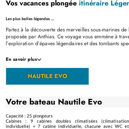
Vos vacances plongée
itinéraire Lége
Les plus belles légendes …
Partez à la découverte des merveilles sous-marines de
proposée par Anthias. Ce voyage vous emmène à trave
l’exploration d’épaves légendaires et des tombants spe
des écosystèmes marins les plus riches au monde.
En savoir plus
Votre périple débutera avec les vertigineux tombants 
réputé pour la richesse de sa faune récifale et la beau
incroyables. Ici, poissons clowns, anges, papillons, ba
NAUTILE EVO
les prédateurs tels que les carangues, barracudas et r
L’étape suivante de votre croisière vous mènera aux myt
leurs épaves emblématiques, la Numidia et l’Aïda. En e
Votre bateau
Nautile Evo
admirant les structures envahies de coraux et peuplées
particulièrement spectaculaire en fin de journée, lorsqu
Capacité : 25 plongeurs
fascinant.
Cabines : 9 cabines doubles climatisées (climatisation
individuelle) + 7 cabine individuelle, chacune avec WC et