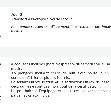
Jour 8
.
Transfert à l’aéroport. Vol de retour.
Programme susceptible d’être modifié en fonction des impér
locaux.
s
n
alcoolisées incluses (hors Nespresso) du samedi soir au s
matin.
16 plongées incluant celles de nuit avec bouteille 12
sortie din/étrier et plombs fournis.
Le forfait Nitrox gratuit ou la formation Nitrox de base
,
ceux qui le ne sont pas (hors coût de la certification).
,
Le pourboire à l’équipage et les taxes gouvernemental
,
parcs nationaux inclus.
n