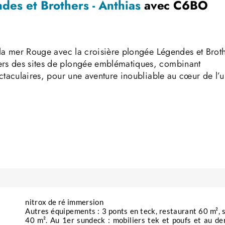
ndes et Brothers - Anthias
avec C6BO
 la mer Rouge avec la croisière plongée Légendes et Brot
rs des sites de plongée emblématiques, combinant
ctaculaires, pour une aventure inoubliable au cœur de l’
du parc national de Ras Mohamed. Ce site exceptionnel,
té de ses coraux, vous offrira des rencontres marines
listes et perroquets évoluent dans un ballet coloré, tandis
equins patrouillent majestueusement.
hiques îles Brothers. Ces îles isolées sont célèbres pour
xplorant ces épaves, vous plongerez dans l’histoire tout 
 de poissons tropicaux. Le plateau sud de Big Brother est
e les requins gris font leur apparition, offrant un spectac
nitrox de ré immersion
Autres équipements : 3 ponts en teck, restaurant 60 m², 
40 m². Au 1er sundeck : mobiliers tek et poufs et au de