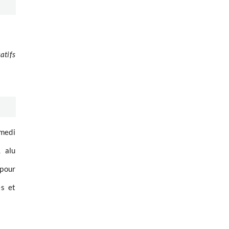
atifs
amedi
L alu
 pour
es et