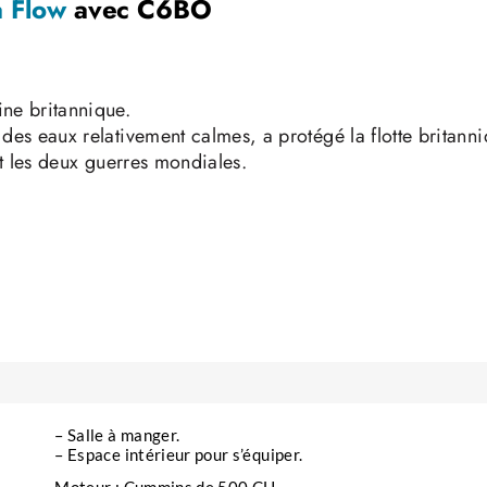
a Flow
avec C6BO
ine britannique.
des eaux relativement calmes, a protégé la flotte britann
nt les deux guerres mondiales.
a flotte allemande consignée à Scapa Flow en juin 1919 
taient en manœuvres et ne pouvaient pas les arrêter.
oués.
res à la ferraille, mais 7 restent définitivement immergés
– Salle à manger.
– Espace intérieur pour s’équiper.
u