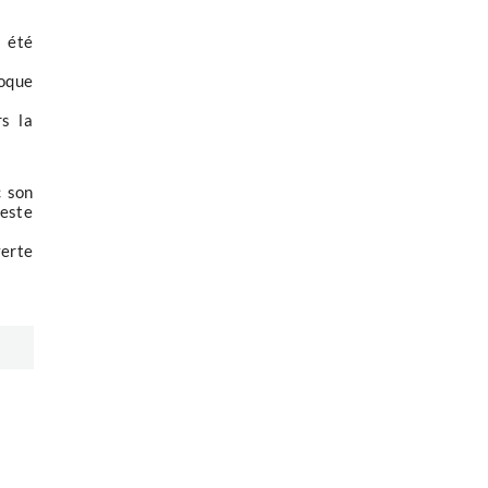
 été
coque
rs la
c son
reste
verte