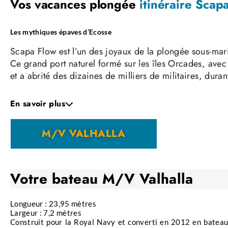
Vos vacances plongée
itinéraire Scap
Les mythiques épaves d’Ecosse
Scapa Flow est l’un des joyaux de la plongée sous-mar
Ce grand port naturel formé sur les îles Orcades, avec 
et a abrité des dizaines de milliers de militaires, dura
L’Amiral Ludwig von Reuter ordonna le sabordage de l
En savoir plus
en empêcher le partage entre les puissances alliées.
Cela fut accompli alors que les frégates britanniques é
M/V VALHALLA
Au final, ce sont 51 navires qui ont été coulés ou éch
Le sauvetage d’après-guerre a réduit la plupart des navi
dans les eaux de Scapa Flow.
Votre bateau
M/V Valhalla
Longueur : 23,95 mètres
Largeur : 7,2 mètres
Construit pour la Royal Navy et converti en 2012 en batea