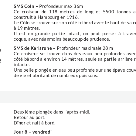
SMS Coln –
Profondeur max 36m
Ce croiseur de 118 mètres de long et 5500 tonnes a
construit à Hambourg en 1916.
Le Cöln se trouve sur son côté tribord avec le haut de sa 
.
à 19 mètres.
Il est en grande partie intact, on peut passer à trave
coque, avec néanmoins beaucoup de prudence.
SMS de Karlsruhe –
Profondeur maximale 28 m
à
Ce croiseur se trouve dans des eaux peu profondes ave
côté bâbord à environ 14 mètres, seule sa partie arrière 
8
intacte.
Une belle plongée en eau peu profonde sur une épave cou
de vie et abritant de nombreux poissons.
Deuxième plongée dans l’après-midi.
Retour au port.
Dîner et nuit à bord.
Jour 8 – vendredi