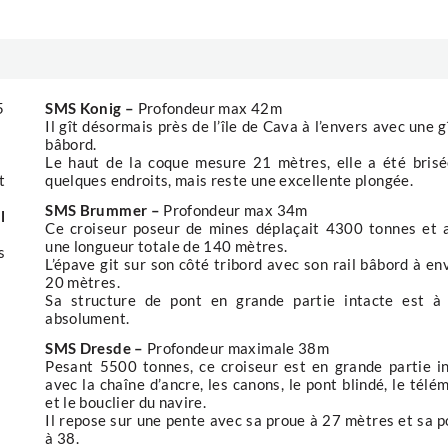
5
SMS Konig –
Profondeur max 42m
Il gît désormais près de l’île de Cava à l’envers avec une g
bâbord.
Le haut de la coque mesure 21 mètres, elle a été bris
t
quelques endroits, mais reste une excellente plongée.
SMS Brummer –
Profondeur max 34m
l
Ce croiseur poseur de mines déplaçait 4300 tonnes et 
une longueur totale de 140 mètres.
s
L’épave git sur son côté tribord avec son rail bâbord à en
20 mètres.
Sa structure de pont en grande partie intacte est à 
absolument.
SMS Dresde –
Profondeur maximale 38m
Pesant 5500 tonnes, ce croiseur est en grande partie i
avec la chaîne d’ancre, les canons, le pont blindé, le télé
et le bouclier du navire.
Il repose sur une pente avec sa proue à 27 mètres et sa 
à 38.