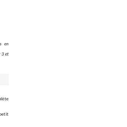
ns en
 3 et
plète
etit