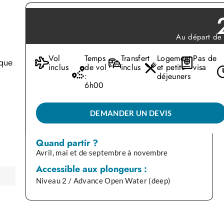
Au départ de
Vol
Temps
Transfert
Logement
Pas de
ique
inclus
de vol
inclus
et petits
visa
:
déjeuners
6h00
pour
DEMANDER UN DEVIS
Quand partir ?
Avril, mai et de septembre à novembre
Accessible aux plongeurs :
Niveau 2 / Advance Open Water (deep)