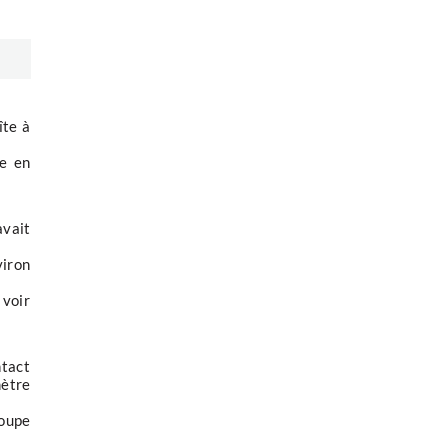
îte à
ée en
avait
viron
voir
ntact
mètre
poupe