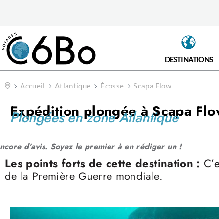
DESTINATIONS
Accueil
Atlantique
Écosse
Scapa Flow
Expédition plongée à Scapa Flo
Plongées en zone Atlantique
ncore d’avis. Soyez le premier à en rédiger un !
Les points forts de cette destination :
C’e
de la Première Guerre mondiale.