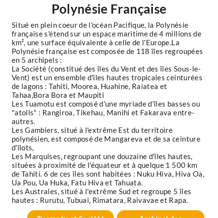
Polynésie Française
Situé en plein coeur de l'océan Pacifique, la Polynésie
française s'étend sur un espace maritime de 4 millions de
km², une surface équivalente à celle de l'Europe.La
Polynésie française est composée de 118 îles regroupées
en 5 archipels :
La Société (constitué des îles du Vent et des îles Sous-le-
Vent) est un ensemble d'îles hautes tropicales ceinturées
de lagons : Tahiti, Moorea, Huahine, Raiatea et
Tahaa,Bora Bora et Maupiti
Les Tuamotu est composé d'une myriade d'îles basses ou
"atolls" : Rangiroa, Tikehau, Manihi et Fakarava entre-
autres.
Les Gambiers, situé à l'extrême Est du territoire
polynésien, est composé de Mangareva et de sa ceinture
d'îlots,
Les Marquises, regroupant une douzaine d'îles hautes,
situées à proximité de l'équateur et à quelque 1 500 km
de Tahiti. 6 de ces îles sont habitées : Nuku Hiva, Hiva Oa,
Ua Pou, Ua Huka, Fatu Hiva et Tahuata.
Les Australes, situé à l'extrême Sud et regroupe 5 îles
hautes : Rurutu, Tubuai, Rimatara, Raivavae et Rapa.